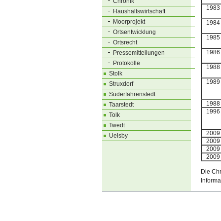
Chronik
1983
Haushaltswirtschaft
Moorprojekt
1984
Ortsentwicklung
1985
Ortsrecht
1986
Pressemitteilungen
Protokolle
1988
Stolk
1989
Struxdorf
Süderfahrenstedt
1988
Taarstedt
1996
Tolk
Twedt
2009
Uelsby
2009
2009
2009
Die Chr
Informa