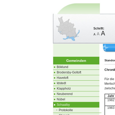
Schrift:
Gemeinden
Standor
Böklund
Chroni
Brodersby-Goltoft
Havetoft
Für die
Idstedt
Mertsch
zwisch
Klappholz
Neuberend
Jahr
Nübel
1982
Schaalby
1983
Protokolle