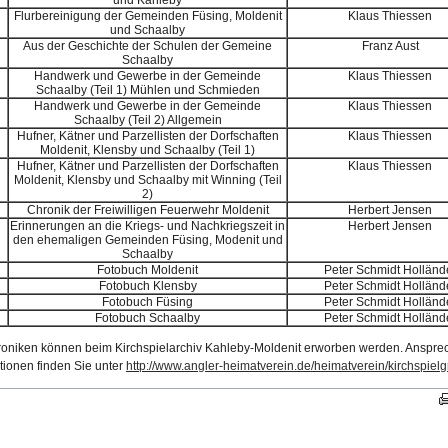
und Kahleby
Flurbereinigung der Gemeinden Füsing, Moldenit
Klaus Thiessen
und Schaalby
Aus der Geschichte der Schulen der Gemeine
Franz Aust
Schaalby
Handwerk und Gewerbe in der Gemeinde
Klaus Thiessen
Schaalby (Teil 1) Mühlen und Schmieden
Handwerk und Gewerbe in der Gemeinde
Klaus Thiessen
Schaalby (Teil 2) Allgemein
Hufner, Kätner und Parzellisten der Dorfschaften
Klaus Thiessen
Moldenit, Klensby und Schaalby (Teil 1)
Hufner, Kätner und Parzellisten der Dorfschaften
Klaus Thiessen
Moldenit, Klensby und Schaalby mit Winning (Teil
2)
Chronik der Freiwilligen Feuerwehr Moldenit
Herbert Jensen
Erinnerungen an die Kriegs- und Nachkriegszeit in
Herbert Jensen
den ehemaligen Gemeinden Füsing, Modenit und
Schaalby
Fotobuch Moldenit
Peter Schmidt Holländ
Fotobuch Klensby
Peter Schmidt Holländ
Fotobuch Füsing
Peter Schmidt Holländ
Fotobuch Schaalby
Peter Schmidt Holländ
oniken können beim Kirchspielarchiv Kahleby-Moldenit erworben werden. Ansprec
tionen finden Sie unter
http://www.angler-heimatverein.de/heimatverein/kirchspiel