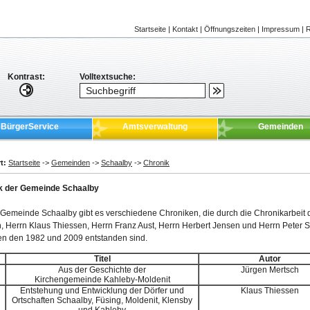
Startseite
|
Kontakt
|
Öffnungszeiten
|
Impressum
|
R
Kontrast:
Volltextsuche:
BürgerService
Amtsverwaltung
Gemeinden
t:
Startseite
->
Gemeinden
->
Schaalby
->
Chronik
k der Gemeinde Schaalby
 Gemeinde Schaalby gibt es verschiedene Chroniken, die durch die Chronikarbeit 
, Herrn Klaus Thiessen, Herrn Franz Aust, Herrn Herbert Jensen und Herrn Peter 
en den 1982 und 2009 entstanden sind.
Titel
Autor
Aus der Geschichte der
Jürgen Mertsch
Kirchengemeinde Kahleby-Moldenit
Entstehung und Entwicklung der Dörfer und
Klaus Thiessen
Ortschaften Schaalby, Füsing, Moldenit, Klensby