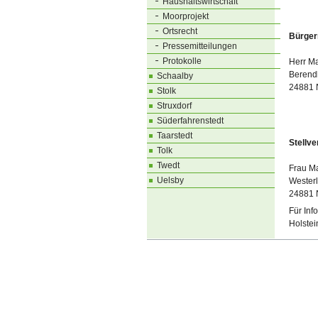
Haushaltswirtschaft
Moorprojekt
Ortsrecht
Bürger
Pressemitteilungen
Protokolle
Herr Ma
Berend
Schaalby
24881 
Stolk
Struxdorf
Süderfahrenstedt
Taarstedt
Stellv
Tolk
Twedt
Frau M
Uelsby
Wester
24881 
Für Inf
Holstei