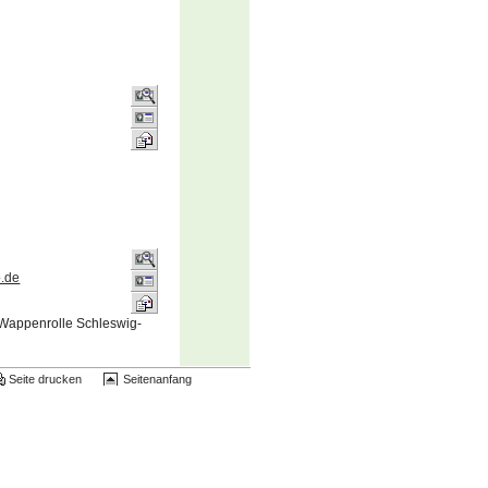
.de
Wappenrolle Schleswig-
Seite drucken
Seitenanfang