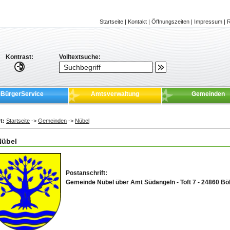
Startseite
|
Kontakt
|
Öffnungszeiten
|
Impressum
|
R
Kontrast:
Volltextsuche:
BürgerService
Amtsverwaltung
Gemeinden
t:
Startseite
->
Gemeinden
->
Nübel
Nübel
Postanschrift:
Gemeinde Nübel über Amt Südangeln - Toft 7 - 24860 Bö