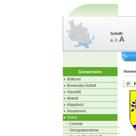
Schrift:
Gemeinden
Standor
Böklund
Brodersby-Goltoft
Havetoft
Idstedt
Klappholz
Neuberend
Nübel
Chronik
Grüngutannahme