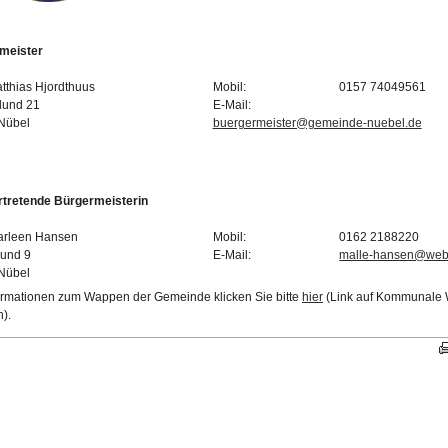
meister
tthias Hjordthuus
Mobil:
0157 74049561
lund 21
E-Mail:
Nübel
buergermeister@gemeinde-nuebel.de
ertretende Bürgermeisterin
arleen Hansen
Mobil:
0162 2188220
lund 9
E-Mail:
malle-hansen@web
Nübel
ormationen zum Wappen der Gemeinde klicken Sie bitte
hier
(Link auf Kommunale 
n).