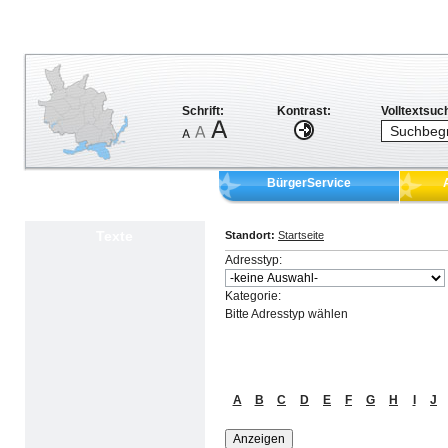
Schrift:
Kontrast:
Volltextsuc
BürgerService
Texte
Standort:
Startseite
Adresstyp:
Kategorie:
Bitte Adresstyp wählen
A
B
C
D
E
F
G
H
I
J