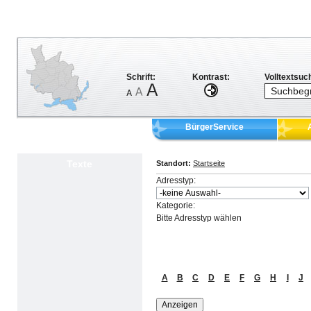
Schrift:
Kontrast:
Volltextsuc
BürgerService
Texte
Standort:
Startseite
Adresstyp:
Kategorie:
Bitte Adresstyp wählen
A
B
C
D
E
F
G
H
I
J