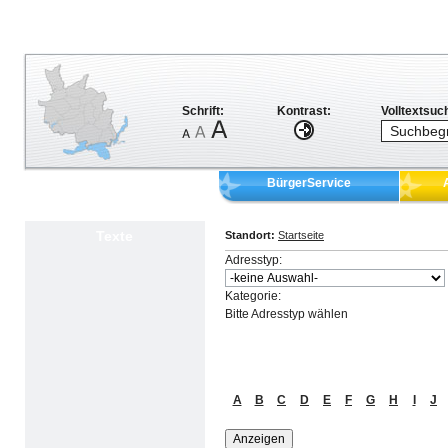
Schrift:
Kontrast:
Volltextsuc
BürgerService
Texte
Standort:
Startseite
Adresstyp:
Kategorie:
Bitte Adresstyp wählen
A
B
C
D
E
F
G
H
I
J