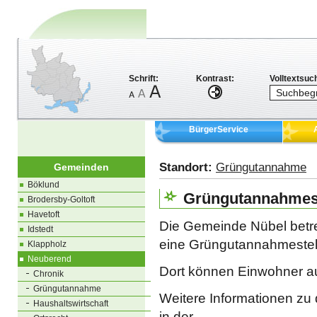
Schrift:
Kontrast:
Volltextsuc
BürgerService
Standort:
Grüngutannahme
Gemeinden
Böklund
Grüngutannahmest
Brodersby-Goltoft
Havetoft
Die Gemeinde Nübel betr
Idstedt
eine Grüngutannahmestel
Klappholz
Neuberend
Dort können Einwohner a
Chronik
Grüngutannahme
Weitere Informationen zu
Haushaltswirtschaft
in der