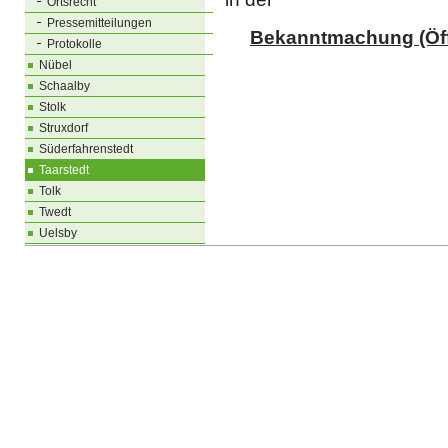
Ortsrecht
Pressemitteilungen
Bekanntmachung (Öff
Protokolle
Nübel
Schaalby
Stolk
Struxdorf
Süderfahrenstedt
Taarstedt
Tolk
Twedt
Uelsby