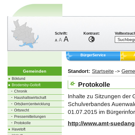
Schrift:
Kontrast:
Volltextsuc
BürgerService
Standort:
Startseite
->
Geme
Gemeinden
Böklund
Protokolle
Brodersby-Goltoft
Chronik
Inhalte zu Sitzungen der
Haushaltswirtschaft
Schulverbandes Auenwald
Orts(kern)entwicklung
Ortsrecht
01.07.2015 im Bürgerinfo
Pressemitteilungen
http://www.amt-suedangel
Protokolle
Havetoft