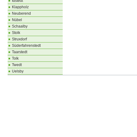
Idstedt
Klappholz
Neuberend
Nübel
Schaalby
Stolk
Struxdorf
Süderfahrenstedt
Taarstedt
Tolk
Twedt
Uelsby