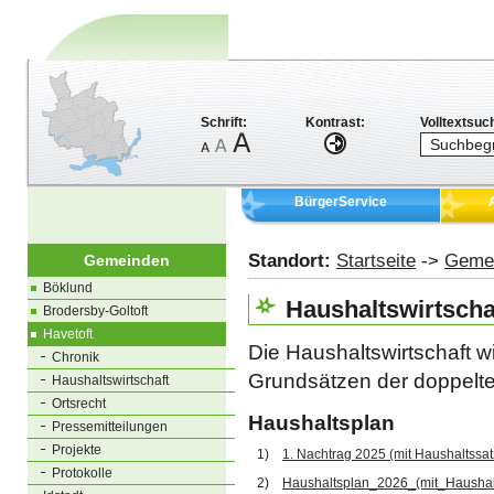
Schrift:
Kontrast:
Volltextsuc
BürgerService
Standort:
Startseite
->
Geme
Gemeinden
Böklund
Haushaltswirtscha
Brodersby-Goltoft
Havetoft
Die Haushaltswirtschaft 
Chronik
Grundsätzen der doppelte
Haushaltswirtschaft
Ortsrecht
Haushaltsplan
Pressemitteilungen
Projekte
1)
1. Nachtrag 2025 (mit Haushaltssa
Protokolle
2)
Haushaltsplan_2026_(mit_Haushal