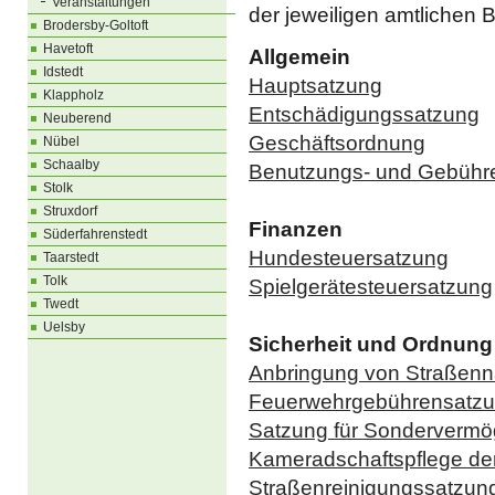
Veranstaltungen
der jeweiligen amtlichen 
Brodersby-Goltoft
Havetoft
Allgemein
Idstedt
Hauptsatzung
Klappholz
Entschädigungssatzung
Neuberend
Geschäftsordnung
Nübel
Schaalby
Benutzungs- und Gebühr
Stolk
Struxdorf
Finanzen
Süderfahrenstedt
Hundesteuersatzung
Taarstedt
Tolk
Spielgerätesteuersatzung
Twedt
Uelsby
Sicherheit und Ordnung
Anbringung von Straße
Feuerwehrgebührensatz
Satzung für Sondervermö
Kameradschaftspflege de
Straßenreinigungssatzun