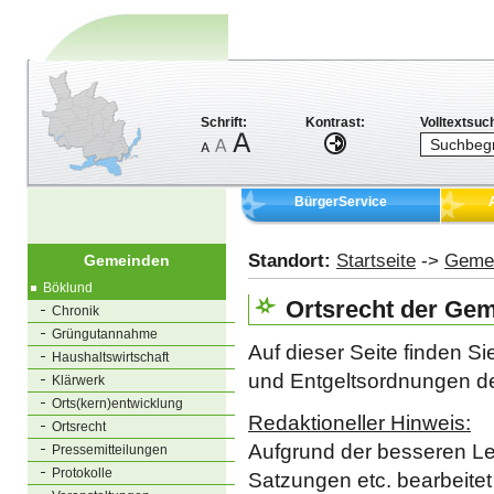
Schrift:
Kontrast:
Volltextsuc
BürgerService
Standort:
Startseite
->
Geme
Gemeinden
Böklund
Ortsrecht der Ge
Chronik
Grüngutannahme
Auf dieser Seite finden S
Haushaltswirtschaft
und Entgeltsordnungen de
Klärwerk
Orts(kern)entwicklung
Redaktioneller Hinweis:
Ortsrecht
Aufgrund der besseren Le
Pressemitteilungen
Protokolle
Satzungen etc. bearbeitet 