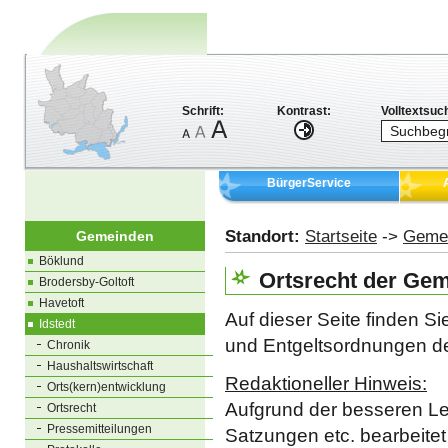
Schrift:
Kontrast:
Volltextsuc
BürgerService
Standort:
Startseite
->
Geme
Gemeinden
Böklund
Ortsrecht der Gem
Brodersby-Goltoft
Havetoft
Auf dieser Seite finden S
Idstedt
und Entgeltsordnungen de
Chronik
Haushaltswirtschaft
Redaktioneller Hinweis:
Orts(kern)entwicklung
Aufgrund der besseren Le
Ortsrecht
Pressemitteilungen
Satzungen etc. bearbeitet 