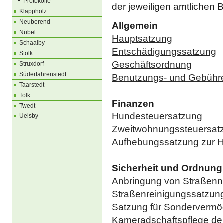
Protokolle
der jeweiligen amtlichen 
Klappholz
Neuberend
Allgemein
Nübel
Hauptsatzung
Schaalby
Entschädigungssatzung
Stolk
Geschäftsordnung
Struxdorf
Süderfahrenstedt
Benutzungs- und Gebühren
Taarstedt
Tolk
Finanzen
Twedt
Hundesteuersatzung
Uelsby
Zweitwohnungssteuersat
Aufhebungssatzung zur 
Sicherheit und Ordnung
Anbringung von Straße
Straßenreinigungssatzun
Satzung für Sondervermö
Kameradschaftspflege de